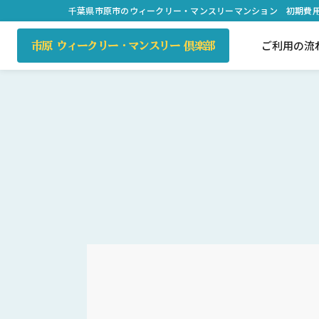
千葉県市原市のウィークリー・マンスリーマンション
初期費用
ご利用の流
市原 ウィークリー・マンスリー 倶楽部
ご利用の流れ
室内設備のご案内
料金シミュレーション
貸会議室
アクセス